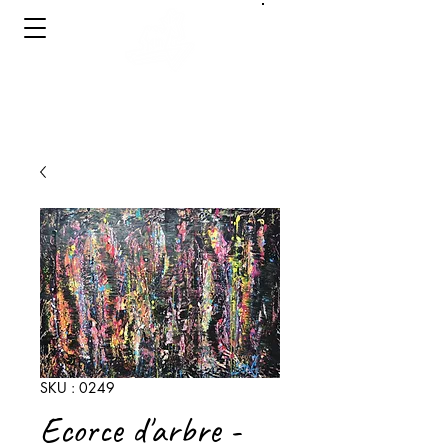
Se connecter
PEINTRE A LA TRONÇONNEUSE
Chainsaw Painter
SKU : 0249
Ecorce d'arbre -