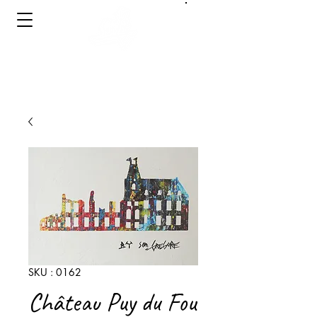
Se connecter
PEINTRE A LA TRONÇONNEUSE
Chainsaw Painter
SKU : 0162
Château Puy du Fou